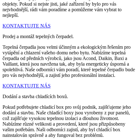
objekty. Pokud si nejste jisti, jaké zařízení by bylo pro vás
nejvhodnější, rádi vám poradíme a pomůžeme vám vybrat to
nejlepší.
KONTAKTUJTE NÁS
Prodej a montáž tepelných čerpadel.
Tepelná čerpadla jsou velmi účinným a ekologickým řešením pro
vytápění a chlazení vašeho domu nebo bytu. Nabízíme tepelná
čerpadla od předních výrobců, jako jsou Acond, Daikin, Baxi a
Vaillant, která jsou navržena tak, aby byla energeticky úsporná a
spolehlivá. Naše odborníci vám poradí, které tepelné čerpadlo bude
pro vás nejvhodnější, a zajistí jeho profesionální instalaci.
KONTAKTUJTE NÁS
Dodání a stavba chladících boxů.
Pokud potřebujete chladicí box pro svůj podnik, zajišťujeme jeho
dodání a stavbu. Naše chladící boxy jsou vyrobeny z pur panelů,
což zajišťuje vysokou tepelnou izolaci a dlouhou životnost.
Nabízíme různé velikosti a provedení, které jsou přizpůsobeny
vašim potřebám. Naši odborníci zajistí, aby byl chladící box
nainstalován správně a aby fungoval bez problémů.